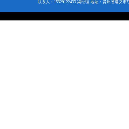
联系人：15329122433
梁经理
地址：贵州省遵义市红花